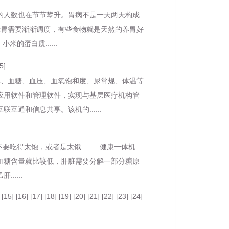
人数也在节节攀升。胃病不是一天两天构成
示胃需要渐渐调度，有些食物就是天然的养胃好
蛋白质......
5]
、血糖、血压、血氧饱和度、尿常规、体温等
应用软件和管理软件，实现与基层医疗机构管
通和信息共享。该机的......
不要吃得太饱，或者是太饿 健康一体机
血糖含量就比较低，肝脏需要分解一部分糖原
....
 [
15
] [
16
] [
17
] [
18
] [
19
] [
20
] [
21
] [
22
] [
23
] [
24
]