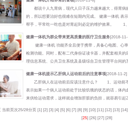
[2018-11-6]
健康一体机介绍养胃的食物
都说十人九胃病，现代人日子压力越来越大，得胃病的
的，所以想要治好也很难在短期内完成。 健康一体机 表
帮手，平常吃一吃也是对胃起到必定的维护效果。 1、小米的
[2018-11-
健康一体机为群众带来更高质量的医疗卫生服务
健康一体机 功能齐全且便于携带，具备心电图、心率
检测功能。同时，配有二代身份证读卡器，并配套相关的
理信息系统、公共卫生系统及县级综合卫生管理平台间的互联互
[2018-11-2]
健康一体机提示乙肝病人运动前后的注意事项
乙肝病人在运动前后应该注意什么？ 1、运动前
表示如果一个病人运动前处于比较饥饿的状态的话，体内
来供给运动需求，这样就会增加肝脏的负担，就容易引起乙肝..
页 当前页次25/28分页 [
1
] [
2
] [
3
] [
4
] [
5
] [
6
] [
7
] [
8
] [
9
] [
10
] [
11
] [
12
] [
13
] [
14
]
[
25
] [
26
] [
27
] [
28
]